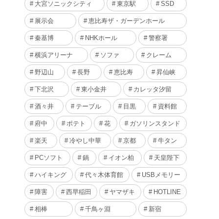
大宮ソニックシティ
東京駅
SSD
展示会
恵比寿ザ・ガーデンホール
秦基博
NHKホール
警察署
横浜アリーナ
ソファ
クレーム
野辺山
長野
恵比寿
昇仙峡
下北沢
東小金井
カレッタ汐留
酒々井
テーブル
目黒
資料館
府中
ポテト
花
ガソリンスタンド
楽天
冷やし中華
京都
牛タン
PCソフト
鍋
イオン柏
天皇陛下
ハイキング
代々木体育館
USBメモリー
障害
西早稲田
ヤマザキ
HOTLINE
相棒
千鳥ヶ淵
新宿