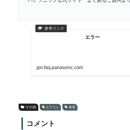
パナソニック公式サイト よくあるご質問よ
エラー
jpn.faq.panasonic.com
その他
エアコン
家電
コメント