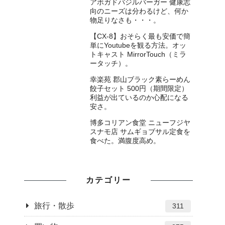
アボガドバジルバーガー 健康志
向のニーズは分わるけど、何か
物足りなさも・・・。
【CX-8】おそらく最も安価で簡
単にYoutubeを観る方法。オッ
トキャスト MirrorTouch（ミラ
ータッチ）。
幸楽苑 郡山ブラック素らーめん
餃子セット 500円（期間限定）
利益が出ているのか心配になる
安さ。
博多コリアン食堂 ニューフジヤ
スナモ店 サムギョブサル定食を
食べた。満腹度高め。
カテゴリー
旅行・散歩
311