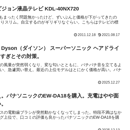
ジョン液晶テレビ KDL-40NX720
F1でもまったく問題無かったけど、ずいぶんと価格が下がってきたの
なりスリム。自立するのがギリギリなぐらい。こちらはテレビの標
2011.12.18
2021.08.17
Dyson（ダイソン） スーパーソニック ヘアドライ
カすぎとその対策。
の風量が突然弱くなり、変な匂いとともに、バチバチ音を立てるよ
い、急遽買い替え。最近の上位モデルはとにかく価格が高い。パナ
2025.12.27
。パナソニックのEW-DA18を購入。充電はやや面
い。
スの電動歯ブラシが突然動かなくなってしまった。特段不満はなか
グ上位で、口コミの評価も良かったパナソニックのEW-DA18を購