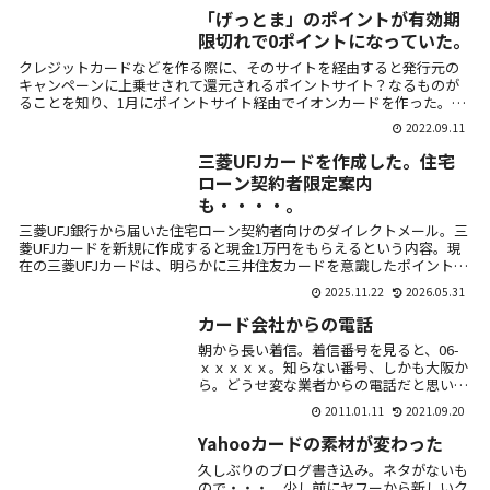
「げっとま」のポイントが有効期
限切れで0ポイントになっていた。
クレジットカードなどを作る際に、そのサイトを経由すると発行元の
キャンペーンに上乗せされて還元されるポイントサイト？なるものが
ることを知り、1月にポイントサイト経由でイオンカードを作った。げ
っとま（Ge...
2022.09.11
三菱UFJカードを作成した。住宅
ローン契約者限定案内
も・・・・。
三菱UFJ銀行から届いた住宅ローン契約者向けのダイレクトメール。三
菱UFJカードを新規に作成すると現金1万円をもらえるという内容。現
在の三菱UFJカードは、明らかに三井住友カードを意識したポイント還
元...
2025.11.22
2026.05.31
カード会社からの電話
朝から長い着信。着信番号を見ると、06-
ｘｘｘｘｘ。知らない番号、しかも大阪か
ら。どうせ変な業者からの電話だと思い、
留守電を聴いてみるとカード会社からだっ
2011.01.11
2021.09.20
た。何だろう？と、財布を見たら、カード
が無い・...
Yahooカードの素材が変わった
久しぶりのブログ書き込み。ネタがないも
ので・・・。少し前にヤフーから新しいク