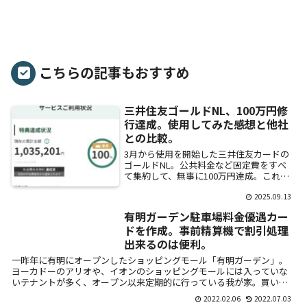
こちらの記事もおすすめ
三井住友ゴールドNL、100万円修
行達成。使用してみた感想と他社
との比較。
3月から使用を開始した三井住友カードの
ゴールドNL。公共料金など固定費をすべ
て集約して、無事に100万円達成。これで1
万ポイントの獲得と来年も年会費無料にな
2025.09.13
る。使用してみて、実際に感じてみたこと
を書こ...
有明ガーデン駐車場料金優遇カー
ドを作成。事前精算機で割引処理
出来るのは便利。
一昨年に有明にオープンしたショッピングモール「有明ガーデン」。
ヨーカドーのアリオや、イオンのショッピングモールには入っていな
いテナントが多く、オープン以来定期的に行っている我が家。買い物
やらゲーセンや...
2022.02.06
2022.07.03