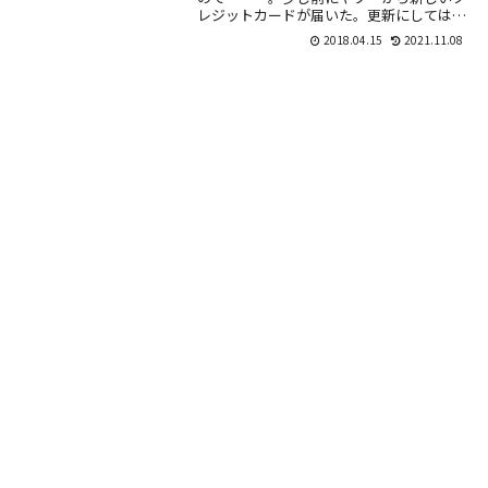
レジットカードが届いた。更新にしては早
いなと思ったら、そうではないらしい。左
2018.04.15
2021.11.08
が今までのカード、右が新しいカード。マ
ットな質感...