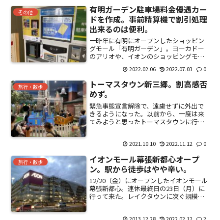
スタバ、マック・・・定番系のお店は大
有明ガーデン駐車場料金優遇カー
体入って...
その他
ドを作成。事前精算機で割引処理
出来るのは便利。
一昨年に有明にオープンしたショッピン
グモール「有明ガーデン」。ヨーカドー
のアリオや、イオンのショッピングモー
ルには入っていないテナントが多く、オ
2022.02.06
2022.07.03
0
ープン以来定期的に行っている我が家。
買い物やらゲーセンやら、食事やらいろ
トーマスタウン新三郷。割高感否
いろと回っていると、つい...
旅行・散歩
めず。
緊急事態宣言解除で、遠慮せずに外出で
きるようになった。以前から、一度は来
てみようと思ったトーマスタウンに行っ
てきた。ららぽーと新三郷内2Fにある。
入場料は無料。乗り物に乗る際、所定の
2021.10.10
2022.11.12
0
トーマスコインが必要になる。1トーマス
コインあたり、200...
イオンモール幕張新都心オープ
旅行・散歩
ン。駅から徒歩はやや辛い。
12/20（金）にオープンしたイオンモール
幕張新都心。連休最終日の23日（月）に
行って来た。レイクタウンに次ぐ規模の
大きさ。JR京葉線の新習志野駅と海浜幕
張駅の間に、4つのモールで構成。メイン
2013.12.28
2022.02.12
2
である「グランドモール」は海浜幕張寄