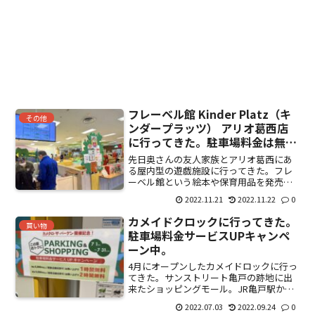
フレーベル館 Kinder Platz（キ
その他
ンダープラッツ） アリオ葛西店
に行ってきた。駐車場料金は無
料。
先日奥さんの友人家族とアリオ葛西にあ
る屋内型の遊戯施設に行ってきた。フレ
ーベル館という絵本や保育用品を発売し
ている会社が「キンダープラッツ」とい
2022.11.21
2022.11.22
0
うブランドで、ショッピングモールを中
心に展開している。今回利用したのはア
カメイドクロックに行ってきた。
リオ葛西店。3Fのフロア...
買い物
駐車場料金サービスUPキャンペ
ーン中。
4月にオープンしたカメイドロックに行っ
てきた。サンストリート亀戸の跡地に出
来たショッピングモール。JR亀戸駅から
徒歩2分なので、電車でも行きやすい。ユ
2022.07.03
2022.09.24
0
ニクロ、ライトオン、JINS、TSUTAYA、