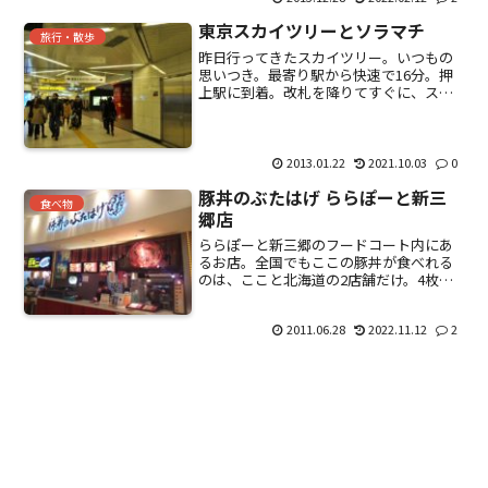
り、残りのモ...
東京スカイツリーとソラマチ
旅行・散歩
昨日行ってきたスカイツリー。いつもの
思いつき。最寄り駅から快速で16分。押
上駅に到着。改札を降りてすぐに、スカ
イツリーの看板有り。エスカレーターに
乗って、ショッピングモール「ソラマ
チ」に到着。スカイツリー。見事な快
晴。駐車場には観光バスがい...
2013.01.22
2021.10.03
0
豚丼のぶたはげ ららぽーと新三
食べ物
郷店
ららぽーと新三郷のフードコート内にあ
るお店。全国でもここの豚丼が食べれる
のは、ここと北海道の2店舗だけ。4枚入
りで980円。アップ。（少々ぶれた。）他
にミニや、3枚入り、6枚入りなどがあ
2011.06.28
2022.11.12
2
る。炭火で焼いているのが外から見える
のだけど、お肉がや...