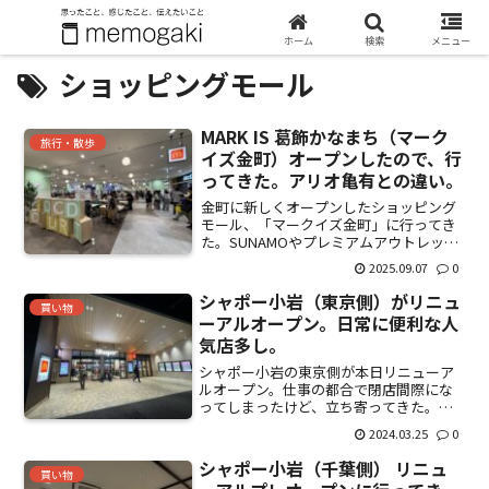
ホーム
検索
メニュー
ショッピングモール
MARK IS 葛飾かなまち（マーク
旅行・散歩
イズ金町）オープンしたので、行
ってきた。アリオ亀有との違い。
金町に新しくオープンしたショッピング
モール、「マークイズ金町」に行ってき
た。SUNAMOやプレミアムアウトレット
を展開する三菱地所が運営。駐車場は地
2025.09.07
0
下にある。書道がかなり広い。天井も大
分高かった。駐車場から直接エスカレー
シャポー小岩（東京側）がリニュ
買い物
ターか、エレベーター...
ーアルオープン。日常に便利な人
気店多し。
シャポー小岩の東京側が本日リニューア
ルオープン。仕事の都合で閉店間際にな
ってしまったけど、立ち寄ってきた。フ
ロアガイド。時間が無いので、さっと入
2024.03.25
0
る。入ってすぐ右手にレトロな喫茶店、
洋食喫茶小山。このお店は初めて見た。
シャポー小岩（千葉側） リニュ
中に入ってみると、かなり...
買い物