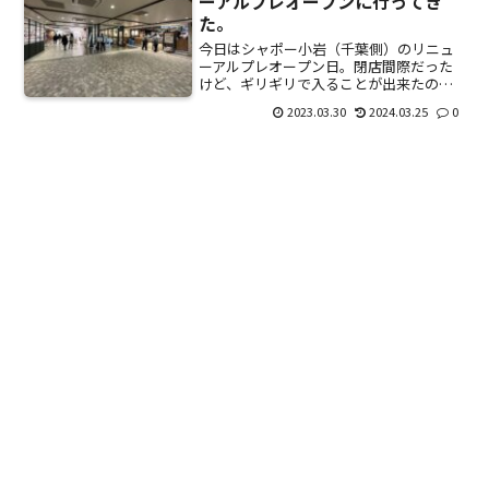
ーアルプレオープンに行ってき
た。
今日はシャポー小岩（千葉側）のリニュ
ーアルプレオープン日。閉店間際だった
けど、ギリギリで入ることが出来たの
で、中の様子を見てきた。正式なオープ
2023.03.30
2024.03.25
0
ンは4/1（土）。3/30（木）と3/31（金）
はプレオープンで事前予約制。LINEで友
達になった...