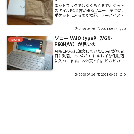
ネットブックではなくあくまでポケット
スタイルPCと言い張るソニー。実際に、
ポケットに入るのか検証。リーバイスの
ジーンズ。△半分入るけど、間違いなく
落ちる。エドウィンのジーンズ。×入ら
2009.07.26
2021.09.18
0
ない。タカキューのスーツ。○入る。イ
トーヨーカドーのノータ...
ソニー VAIO typeP（VGN-
買い物
P80H/W）が届いた
月曜日の夜に注文していたtypePが水曜
日に到着。PSPみたいにキレイな化粧箱
に入ってます。本体真っ白。ピカピカの
光沢。他のネットブックとは明らかに質
感が違う。ティシュBOXとほぼ同じ大き
2009.07.26
2021.09.18
0
さ厚みも無く非常にスマート。SDカー
ド、メモリーステ...