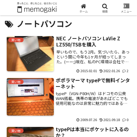
ホーム
検索
メニュー
ノートパソコン
NEC ノートパソコン LaVie Z
買い物
LZ550/TSBを購入
早いもので、もう2月。気づいたら、あっ
という間に今年も1ヶ月が経ってしまっ
た。(ーー;)現在、私のPC環境は会社では
A4のノート、自宅ではデスクットップに
2015.02.01
2022.01.26
2
27型モニタ。仕事柄、資料を作ったり、
調べ物をしたりすることが多い。ちょっ
ポポラマーマ typePで無料インタ
としたことな...
買い物
ーネット
typeP（VGN-P80H/W）はドコモの公衆
WAN搭載。携帯の電波があればどこでも
使用可能なのは非常に魅力的ではあるけ
れど、契約が必要で月々の料金もかなり
高い。そこで、公衆LANスポットを探し
てみた。公衆LANは無線LANが搭載されて
2009.07.26
2021.09.18
0
い...
typePは本当にポケットに入るの
買い物
か？