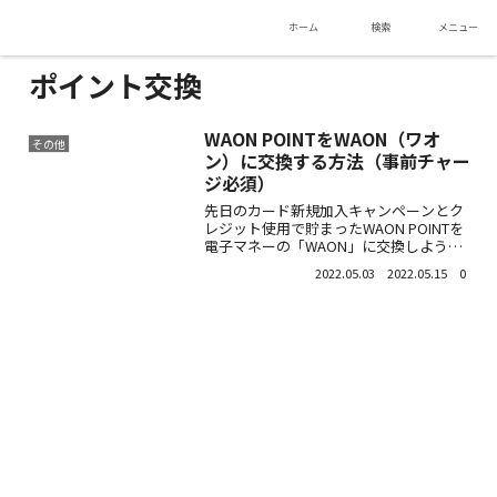
ホーム
検索
メニュー
ポイント交換
WAON POINTをWAON（ワオ
その他
ン）に交換する方法（事前チャー
ジ必須）
先日のカード新規加入キャンペーンとク
レジット使用で貯まったWAON POINTを
電子マネーの「WAON」に交換しようと
アプリで四苦八苦も挫折。イオン銀行な
2022.05.03
2022.05.15
0
どのATMでないと交換できないことが判
明。ATMが置いてあるミニストップに行
ってきた。...