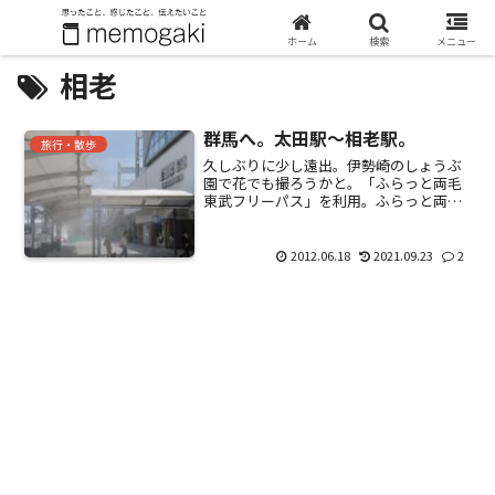
ホーム
検索
メニュー
相老
群馬へ。太田駅～相老駅。
旅行・散歩
久しぶりに少し遠出。伊勢崎のしょうぶ
園で花でも撮ろうかと。「ふらっと両毛
東武フリーパス」を利用。ふらっと両毛
東武フリーパス1日2000円ちょっとで、群
馬県の伊勢崎、赤城、桐生、太田、栃木
の足利、佐野エリアが乗り放題というお
2012.06.18
2021.09.23
2
得なパスポート...