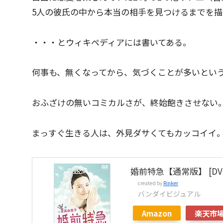
5人の彼氏の中から本当の相手を見つけるまでを
・・・とウィキペディアには書いてある。
何事も、無くなってから、気づくことが多いとい
おふざけの無いコミカルさが、終始飽きさせない
まっすぐ生きる人は、外見ダサくてもカッコイイ
婚前特急【通常版】 [DV
created by
Rinker
バンダイビジュアル
Amazon
楽天市