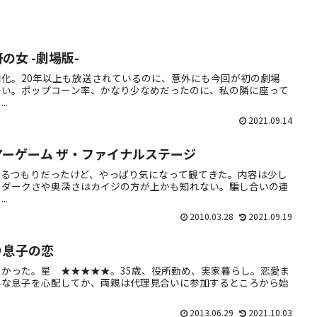
女 -劇場版-
化。20年以上も放送されているのに、意外にも今回が初の劇場
多い。ポップコーン率、かなり少なめだったのに、私の隣に座って
.
2021.09.14
ーゲーム ザ・ファイナルステージ
送るつもりだったけど、やっぱり気になって観てきた。内容は少し
。ダークさや奥深さはカイジの方が上かも知れない。騙し合いの連
.
2010.03.28
2021.09.19
り息子の恋
かった。星 ★★★★★。35歳、役所勤め、実家暮らし。恋愛ま
んな息子を心配してか、両親は代理見合いに参加するところから始
2013.06.29
2021.10.03