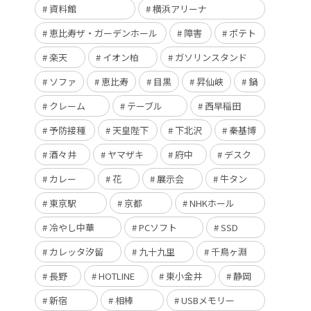
資料館
横浜アリーナ
恵比寿ザ・ガーデンホール
障害
ポテト
楽天
イオン柏
ガソリンスタンド
ソファ
恵比寿
目黒
昇仙峡
鍋
クレーム
テーブル
西早稲田
予防接種
天皇陛下
下北沢
秦基博
酒々井
ヤマザキ
府中
デスク
カレー
花
展示会
牛タン
東京駅
京都
NHKホール
冷やし中華
PCソフト
SSD
カレッタ汐留
九十九里
千鳥ヶ淵
長野
HOTLINE
東小金井
静岡
新宿
相棒
USBメモリー