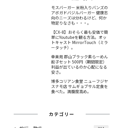
モスバーガー 米粉入りバンズの
アボガドバジルバーガー 健康志
向のニーズは分わるけど、何か
物足りなさも・・・。
【CX-8】おそらく最も安価で簡
単にYoutubeを観る方法。オッ
トキャスト MirrorTouch（ミラ
ータッチ）。
幸楽苑 郡山ブラック素らーめん
餃子セット 500円（期間限定）
利益が出ているのか心配になる
安さ。
博多コリアン食堂 ニューフジヤ
スナモ店 サムギョブサル定食を
食べた。満腹度高め。
カテゴリー