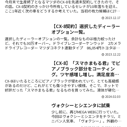
今月末で生産終了となるマツダのCX-8を先週末契約してきたので、そ
の話。CX-8契約のきっかけ今所有しているセレナが10年落ちを迎え、
ここ1年近く次の車をどうするか考えていた。当初の有力候補はC27
セ...
2023.12.17
【CX-8契約】選択したディーラー
オプション一覧。
選択したディーラーオプションの一覧。余計なものは極力絞ったけ
ど、それでも30万オーバー。ドライブレコーダーケンウッド 2カメラ
ドライブレコーダー マツダコネクト連動タイプ 86,054円トヨタはフ
ロン...
2023.12.22
【CX-8】「スマホまもる君」でピ
アノブラック部分をコーティン
グ。ツヤ感増し増し。満足度高
い。
CX-8はいたるところにピアノブラックが使われていて、とても高級感
があるのだけど、これがとても傷つきやすい模様。そこで、ネットで
好評だった「スマホまもる君」なるものを買ってみた。液体が硬化し
て薄い膜を...
2024.02.03
ヴォクシーとシエンタに試乗
少し前に、再びMEGA WEBに行っていた。
今回はヴォクシーとシエンタをチラリ。ミ
ニバン人気車、「ヴォクシー」。外観のデ
ザイン、室内の広さ、車高の低さ、タコメ