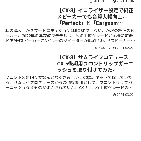
2017.09.18
2021.11.06
ーター付きメーター、ゲート式シフ
ト・・・個...
【CX-8】イコライザー設定で純正
スピーカーでも音質大幅向上。
「Perfect」と「Eargasm
Explosion」。
私の購入したスマートエディションはBOSEではない、ただの純正スピ
ーカー。2022年の年次改良モデルは、他の上位グレードと同様に前後
ドア計4スピーカーにAピラーのツイーターが追加され、6スピーカーの
構...
2024.02.17
2024.02.23
【CX-8】サムライプロデュース
CX-5後期用フロントリップガーニ
ッシュを取り付けてみた。
フロントの足回りがなんとなくさみしいこの頃。ネットで探していた
ら、サムライプロデュースからCX-5後期用として、フロントリップガ
ーニッシュなるものが発売されていた。CX-8は元々上位グレードのみ
に似た...
2024.03.20