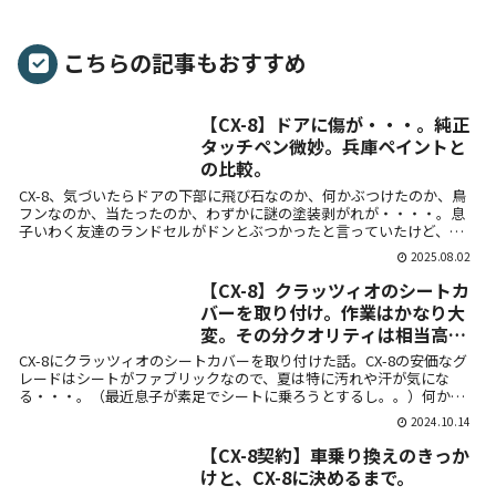
こちらの記事もおすすめ
【CX-8】ドアに傷が・・・。純正
タッチペン微妙。兵庫ペイントと
の比較。
CX-8、気づいたらドアの下部に飛び石なのか、何かぶつけたのか、鳥
フンなのか、当たったのか、わずかに謎の塗装剥がれが・・・・。息
子いわく友達のランドセルがドンとぶつかったと言っていたけど、塗
料のような...
2025.08.02
【CX-8】クラッツィオのシートカ
バーを取り付け。作業はかなり大
変。その分クオリティは相当高
い。
CX-8にクラッツィオのシートカバーを取り付けた話。CX-8の安価なグ
レードはシートがファブリックなので、夏は特に汚れや汗が気にな
る・・・。（最近息子が素足でシートに乗ろうとするし。。）何か良
い手段は...
2024.10.14
【CX-8契約】車乗り換えのきっか
けと、CX-8に決めるまで。