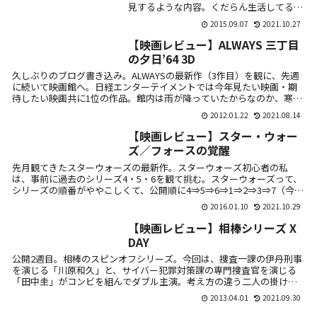
見するような内容。くだらん生活してるな
ーっと思いつつも、いつの間にか見入って
2015.09.07
2021.10.27
しまった。人間という生き物をよく描いて
いる作品...
【映画レビュー】ALWAYS 三丁目
の夕日’64 3D
久しぶりのブログ書き込み。ALWAYSの最新作（3作目）を観に、先週
に続いて映画館へ。日経エンターテイメントでは今年見たい映画・期
待したい映画共に1位の作品。館内は雨が降っていたからなのか、寒い
からな...
2012.01.22
2021.08.14
【映画レビュー】スター・ウォー
ズ／フォースの覚醒
先月観てきたスターウォーズの最新作。スターウォーズ初心者の私
は、事前に過去のシリーズ4・5・6を観て挑む。スターウォーズって、
シリーズの順番がややこしくて、公開順に4⇒5⇒6⇒1⇒2⇒3⇒7（今
作）と...
2016.01.10
2021.10.29
【映画レビュー】相棒シリーズ X
DAY
公開2週目。相棒のスピンオフシリーズ。今回は、捜査一課の伊丹刑事
を演じる「川原和久」と、サイバー犯罪対策課の専門捜査官を演じる
「田中圭」がコンビを組んでダブル主演。考え方の違う二人の掛け合
いが、なかな...
2013.04.01
2021.09.30