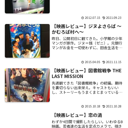
ショーの時間に観に来た40代らしき男性。
すでに上映が終了していることを告げら
れ、悲しそ...
2012.07.15
2021.09.23
【映画レビュー】ジヌよさらば ～
かむろば村へ～
昨日、公開初日に観てきた。小学館の少年
マンガが原作。ジヌ＝銭（ゼニ）。元銀行
マンがお金を一切使わずに、田舎生活を始
める話。ロケ地は福島県柳津町。自然がと
ってもキレイです。是非福島へ！・・・・
という設定...
2015.04.05
2021.11.15
【映画レビュー】図書館戦争 THE
LAST MISSION
先週観てきた「図書館戦争」の続編。期待
を裏切らない出来栄え。キャストもいい
し、ストーリーもうまくまとまっていると
思う。今回は序盤からアクションシーンの
連続。予算の少ない邦画の割には、かなり
良く出来てい...
2015.10.18
2021.10.28
【映画レビュー】恋の渦
わずか4日間で撮影したらしい。いわゆるB
映画。若者達の生活を定点カメラで、覗き