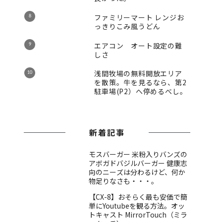
ファミリーマート レンジお
っきりこみ風うどん
エアコン オート設定の難
しさ
浅間牧場の無料開放エリア
を散策。牛を見るなら、第2
駐車場(P2）へ停めるべし。
新着記事
モスバーガー 米粉入りバンズの
アボガドバジルバーガー 健康志
向のニーズは分わるけど、何か
物足りなさも・・・。
【CX-8】おそらく最も安価で簡
単にYoutubeを観る方法。オッ
トキャスト MirrorTouch（ミラ