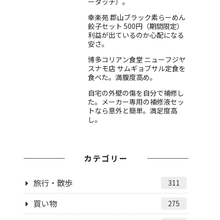
ータッチ）。
幸楽苑 郡山ブラック素らーめん
餃子セット 500円（期間限定）
利益が出ているのか心配になる
安さ。
博多コリアン食堂 ニューフジヤ
スナモ店 サムギョブサル定食を
食べた。満腹度高め。
自宅の外壁の傷を自分で補修し
た。メーカー専用の補修液セッ
トなら意外と簡単。満足度高
し。
カテゴリー
旅行・散歩
311
買い物
275