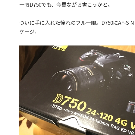
一眼D750でも、今更ながら書こうかと。
ついに手に入れた憧れのフル一眼。D750にAF-S NIKK
ケージ。