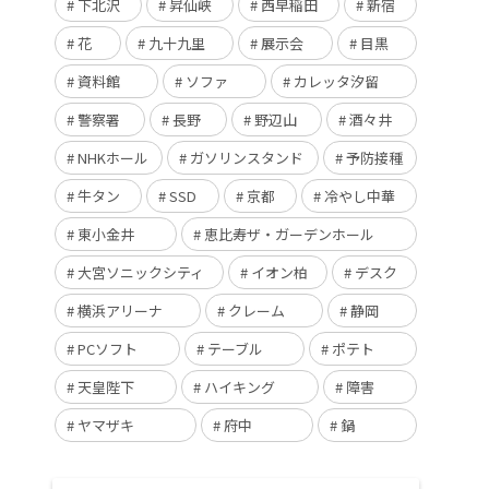
下北沢
昇仙峡
西早稲田
新宿
花
九十九里
展示会
目黒
資料館
ソファ
カレッタ汐留
警察署
長野
野辺山
酒々井
NHKホール
ガソリンスタンド
予防接種
牛タン
SSD
京都
冷やし中華
東小金井
恵比寿ザ・ガーデンホール
大宮ソニックシティ
イオン柏
デスク
横浜アリーナ
クレーム
静岡
PCソフト
テーブル
ポテト
天皇陛下
ハイキング
障害
ヤマザキ
府中
鍋