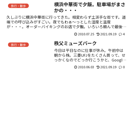
横浜中華街で夕飯。駐車場がまさ
旅行・散歩
かの・・・
久しぶりに横浜中華街に行ってきた。相変わらず土派手な街です。道
端での呼び込みがすごい。夜でもわぁ～っとした湿度と温度
が・・・。オーダーバイキングのお店で夕飯。いろいろ頼んで最後ま
で食べきれずに閉店時間。やっぱり冷凍食品とは違って、揚げ物も
2010.07.25
2021.09.19
4
パ...
秩父ミューズパーク
旅行・散歩
今日は平日なのに仕事が休み。午前中は
朝から株。三菱UFJをたくさん買って、せ
っかくなのでどっか行こうかと、Google
マップをグルグル。何となく秩父に決
2010.06.03
2021.09.19
0
定。12時に出発して、平日の割りに渋滞
にはまり、途中高速に乗って15時半頃到
着・・・・。...