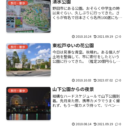
清水公園
旅行・散歩
野田市にある公園。おそらく中学生の時
以来ぐらい、久しぶりに行ってきた。さ
くらが有名で日本さくら名所100選にも選
定されているそう。花ファンタジアなる
ものが、いつの間にか。昔は無かったよ
うな・・・？閉園まで1時間ちょっとしか
ないので、今回はパ...
2010.10.24
2021.09.19
0
東松戸ゆいの花公園
旅行・散歩
今日は見事な青空。秋晴れ。ある個人が
土地を整備して、市に寄付をしたという
公園に行ってきた。（推定20億円らし
い。世の中には太っ腹な人がいる。）JR
もしくは北総線・東松戸駅から歩いて8分
の距離。園内は花がいっぱい。中には休
憩所もある。小さなお...
2010.10.03
2023.07.02
0
山下公園からの夜景
旅行・散歩
結構なハードスケジュールで山下公園到
着。先月来た際、携帯カメラでうまく撮
れず、もう一度カメラ持って、リベンジ
しようとした場所。駐車場停めて、公園
内に入ると雨が降ってきた・・・・。急
いで撮影。曇にライトが反射して、オレ
ンジ色の空に。船派手な街...
2010.08.14
2021.09.19
0