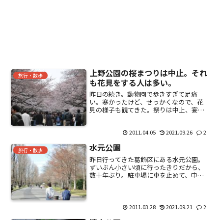
上野公園の桜まつりは中止。それ
旅行・散歩
も花見をする人は多い。
昨日の続き。動物園で歩きすぎて足痛
い。寒かったけど、せっかくなので、花
見の様子も観てきた。祭りは中止、宴会
自粛を呼びかける看板があちらこちら
に。花見の季節は初めて来たけど、結構
2011.04.05
2021.09.26
2
人は多いと思う。出店もガラガラという
わけじゃない。と言うより混ん...
水元公園
旅行・散歩
昨日行ってきた葛飾区にある水元公園。
ずいぶん小さい頃に行ったきりだから、
数十年ぶり。駐車場に車を止めて、中に
入ると小さな桜がお出迎え。まだまだ冬
の景色。自然が豊富。かなり広い。地震
の影響かも？カモメ。カモ。一体どこ
へ・・・・トコトコと・・・...
2011.03.28
2021.09.21
2