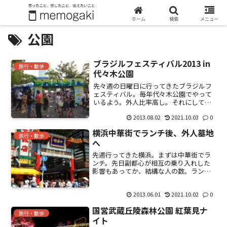
ホーム
検索
メニュー
公園
ブラジルフェスティバル2013 in
旅行・散歩
代々木公園
先々週の日曜日に行ってきたブラジルフ
ェスティバル。毎年代々木公園でやって
いるよう。外人比率高し。それにしても
人が多い。大盛況。肉・肉･肉という感
2013.08.02
2021.10.03
0
じ。身体がデカクなりそうな食べ物がた
くさん並んでる。「リングイッサ」とい
横浜中華街でランチ後、外人墓地
うソーセージ。「カイピリ...
旅行・散歩
へ
先週行ってきた横浜。まずは中華街でラ
ンチ。先日副都心が相互の乗り入れした
影響もあってか、結構な人の数。ランチ
限定1650円発見！食べかけだけ・・・。
客層が幅広かった。続いて外人墓地。オ
2013.06.01
2021.10.02
0
シャレな雰囲気だけど、幽霊が出そうな
ので、一枚だけ。続い...
国営武蔵丘陵森林公園 紅葉見ナ
旅行・散歩
イト