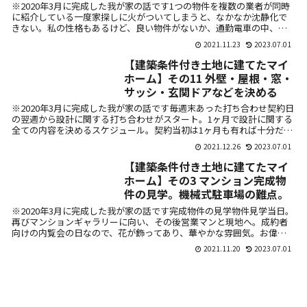
業電話は覚悟。
※2020年3月に完成した我が家の話です1つの物件を複数の業者が同時
に紹介している一度家探しに火がついてしまうと、なかなか沈静化で
きない。私の性格もあるけど、良い物件がないか、通勤電車の中、食
後、テレ...
2021.11.23
2023.07.01
【建築条件付き土地に建てたマイ
ホーム】その11 外壁・屋根・窓・
サッシ・玄関ドアなどを決める
※2020年3月に完成した我が家の話です毎週末あった打ち合わせ契約日
の翌週から設計に関する打ち合わせがスタート。1ヶ月で設計に関する
全ての内容を決めるスケジュール。契約当初は1ヶ月も有れば十分だな
と思...
2021.12.26
2023.07.01
【建築条件付き土地に建てたマイ
ホーム】その3 マンション完成物
件の見学。機械式駐車場の難点。
※2020年3月に完成した我が家の話です完成物件の見学物件見学当日。
再びマンションギャラリーに向い、その後営業マンと現地へ。成約者
向けの内覧会の日なので、花が飾ってあり、華やかな雰囲気。お偉い
さんがエ...
2021.11.20
2023.07.01