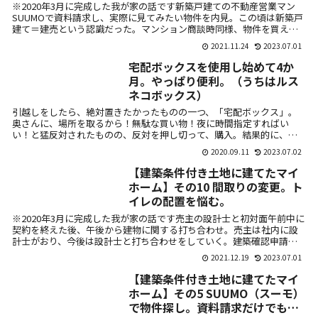
地を知る。
※2020年3月に完成した我が家の話です新築戸建ての不動産営業マン
SUUMOで資料請求し、実際に見てみたい物件を内見。この頃は新築戸
建て＝建売という認識だった。マンション商談時同様、物件を買える
人かど...
2021.11.24
2023.07.01
宅配ボックスを使用し始めて4か
月。やっぱり便利。（うちはルス
ネコボックス）
引越しをしたら、絶対置きたかったものの一つ、「宅配ボックス」。
奥さんに、場所を取るから！無駄な買い物！夜に時間指定すればい
い！と猛反対されたものの、反対を押し切って、購入。結果的に、不
在時に再配達の手...
2020.09.11
2023.07.02
【建築条件付き土地に建てたマイ
ホーム】その10 間取りの変更。ト
イレの配置を悩む。
※2020年3月に完成した我が家の話です売主の設計士と初対面午前中に
契約を終えた後、午後から建物に関する打ち合わせ。売主は社内に設
計士がおり、今後は設計士と打ち合わせをしていく。建築確認申請の
関係で、...
2021.12.19
2023.07.01
【建築条件付き土地に建てたマイ
ホーム】その5 SUUMO（スーモ）
で物件探し。資料請求だけでも営