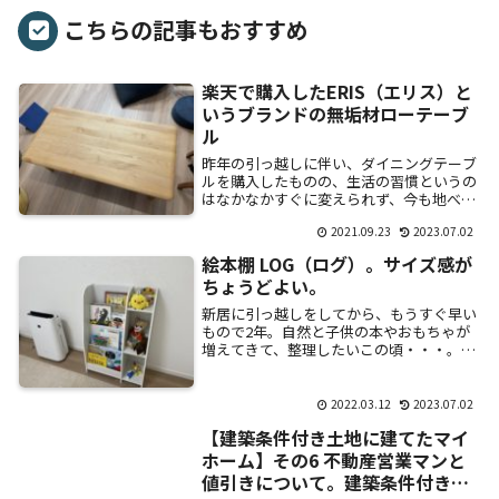
こちらの記事もおすすめ
楽天で購入したERIS（エリス）と
いうブランドの無垢材ローテーブ
ル
昨年の引っ越しに伴い、ダイニングテーブ
ルを購入したものの、生活の習慣というの
はなかなかすぐに変えられず、今も地べた
で食事をしている我が家。引っ越し前、畳
2021.09.23
2023.07.02
の部屋で奥さんがちょっとした事務をする
ために購入...
絵本棚 LOG（ログ）。サイズ感が
ちょうどよい。
新居に引っ越しをしてから、もうすぐ早い
もので2年。自然と子供の本やおもちゃが
増えてきて、整理したいこの頃・・・。寝
室はクローゼット以外に収納が無いため、
この状態・・・。子供用の本棚が欲しく
て、ネットで...
2022.03.12
2023.07.02
【建築条件付き土地に建てたマイ
ホーム】その6 不動産営業マンと
値引きについて。建築条件付き土