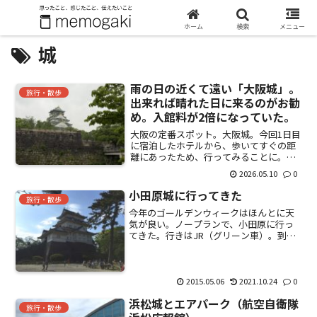
ホーム
検索
メニュー
城
雨の日の近くて遠い「大阪城」。
旅行・散歩
出来れば晴れた日に来るのがお勧
め。入館料が2倍になっていた。
大阪の定番スポット。大阪城。今回1日目
に宿泊したホテルから、歩いてすぐの距
離にあったため、行ってみることに。ホ
テルにチェックイン後、荷物を置いて散
2026.05.10
0
歩がてら、外に出てみると、ものすごい
雨が降っている・・・・。（写真では分
小田原城に行ってきた
旅行・散歩
かりづらい）更に、この...
今年のゴールデンウィークはほんとに天
気が良い。ノープランで、小田原に行っ
てきた。行きはJR（グリーン車）。到
着。駅ビルになっていて、非常にキレ
イ。小田原城までは歩いていける。道幅
も広い。みこしを担いでいる人がたくさ
んいた。あっという間に到着...
2015.05.06
2021.10.24
0
浜松城とエアパーク（航空自衛隊
旅行・散歩