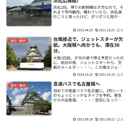
浜松広報館）
浜松2日。帰りの新幹線は夕方なので、そ
れまで市内観光。晴れていたら、浜名湖
行こうと思ったけど、ポツポツと雨が降
ってきて・・・・・。(ーー;)まずは浜松
城へ。ホテルから浜松駅のバスロータリ
2015.04.29
2021.10.23
2
ーに向かう。（10時過ぎの商店
街・・・・。どこに行って...
台風接近で、ジェットスターが欠
旅行・散歩
航。大阪城へ向かうも、滞在30
分。
大阪2日目。夕方の便で帰る予定だったの
に、前日の夜、ジェットスターから、欠
航のメールが・・・・。この度はジェッ
トスターにてご利用いただき、誠にあり
2014.10.23
2021.10.19
2
がとうございます。大変申し訳ございま
せんが、ご搭乗予定の関西 13/10/2014発
高速バスで名古屋城へ
GK206...
旅行・散歩
初めての高速バスで名古屋に。3列シート
のちょっとリッチなタイプを予約。東京
からの出発便。・・・・定刻になっても
出発しない。どうやら遅刻しているお客
さんから、運転手が待ってほしいとの電
話を受けている模様。これがかなりしつ
こく、ダメだと言ってい...
2011.09.19
2021.09.22
2