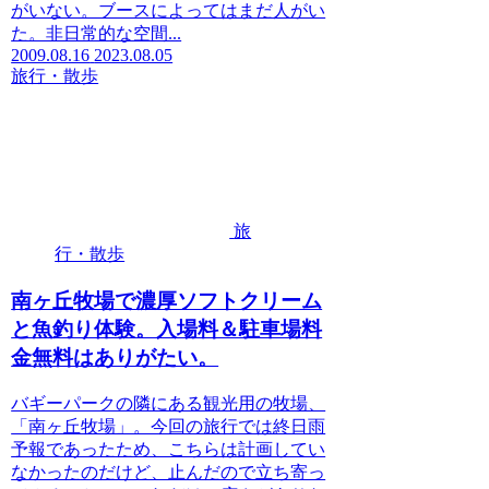
がいない。ブースによってはまだ人がい
た。非日常的な空間...
2009.08.16
2023.08.05
旅行・散歩
旅
行・散歩
南ヶ丘牧場で濃厚ソフトクリーム
と魚釣り体験。入場料＆駐車場料
金無料はありがたい。
バギーパークの隣にある観光用の牧場、
「南ヶ丘牧場」。今回の旅行では終日雨
予報であったため、こちらは計画してい
なかったのだけど、止んだので立ち寄っ