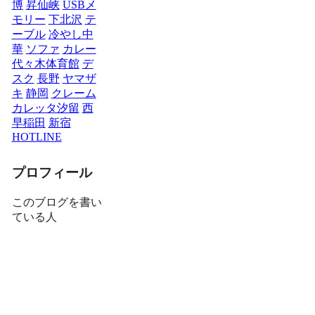
博
昇仙峡
USBメ
モリー
下北沢
テ
ーブル
冷やし中
華
ソファ
カレー
代々木体育館
デ
スク
長野
ヤマザ
キ
静岡
クレーム
カレッタ汐留
西
早稲田
新宿
HOTLINE
プロフィール
このブログを書い
ている人