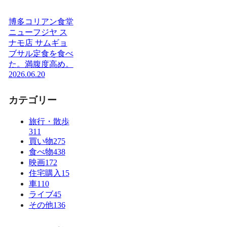
博多コリアン食堂
ニューフジヤ ス
ナモ店 サムギョ
ブサル定食を食べ
た。満腹度高め。
2026.06.20
カテゴリー
旅行・散歩
311
買い物
275
食べ物
438
映画
172
住宅購入
15
車
110
ライブ
45
その他
136