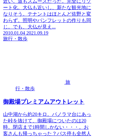
近い。道もスムーズだった。完全にリゾ
ート化。大仏も近いし、新たな観光地に
なりそう。テナントはほとんど佐野と変
わらず。照明やパンフレットの作りも同
じ。でも、大仏が見え...
2010.01.04
2021.09.19
旅行・散歩
旅
行・散歩
御殿場プレミアムアウトレット
山中湖から約20キロ。パノラマ台にあっ
た峠を抜けて、御殿場についたのは20
時。閉店まで1時間しかない・・・。お
客さんも帰っちゃった？バス停も全然人