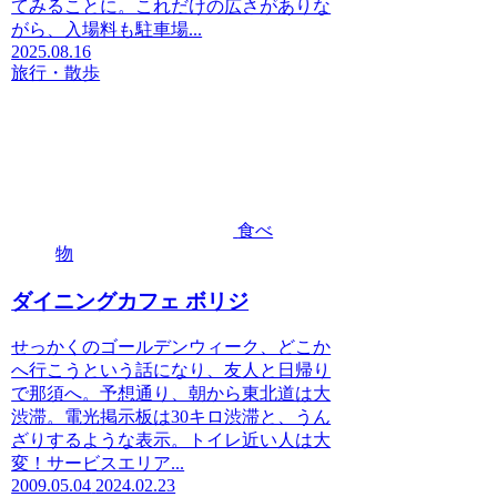
てみることに。これだけの広さがありな
がら、入場料も駐車場...
2025.08.16
旅行・散歩
食べ
物
ダイニングカフェ ボリジ
せっかくのゴールデンウィーク、どこか
へ行こうという話になり、友人と日帰り
で那須へ。予想通り、朝から東北道は大
渋滞。電光掲示板は30キロ渋滞と、うん
ざりするような表示。トイレ近い人は大
変！サービスエリア...
2009.05.04
2024.02.23