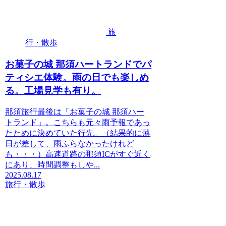
旅
行・散歩
お菓子の城 那須ハートランドでパ
ティシエ体験。雨の日でも楽しめ
る。工場見学も有り。
那須旅行最後は「お菓子の城 那須ハー
トランド」。こちらも元々雨予報であっ
たために決めていた行先。（結果的に薄
日が差して、雨ふらなかったけれど
も・・・）高速道路の那須ICがすぐ近く
にあり、時間調整もしや...
2025.08.17
旅行・散歩