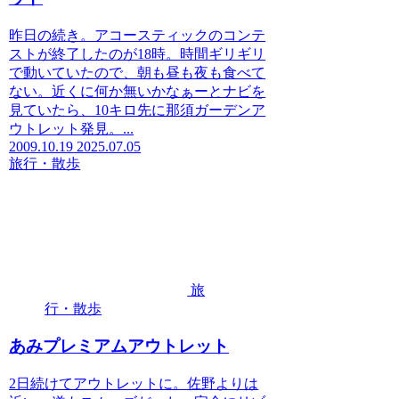
昨日の続き。アコースティックのコンテ
ストが終了したのが18時。時間ギリギリ
で動いていたので、朝も昼も夜も食べて
ない。近くに何か無いかなぁーとナビを
見ていたら、10キロ先に那須ガーデンア
ウトレット発見。...
2009.10.19
2025.07.05
旅行・散歩
旅
行・散歩
あみプレミアムアウトレット
2日続けてアウトレットに。佐野よりは