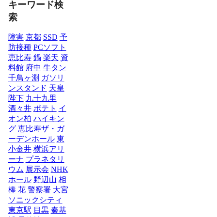
キーワード検
索
障害
京都
SSD
予
防接種
PCソフト
恵比寿
鍋
楽天
資
料館
府中
牛タン
千鳥ヶ淵
ガソリ
ンスタンド
天皇
陛下
九十九里
酒々井
ポテト
イ
オン柏
ハイキン
グ
恵比寿ザ・ガ
ーデンホール
東
小金井
横浜アリ
ーナ
プラネタリ
ウム
展示会
NHK
ホール
野辺山
相
棒
花
警察署
大宮
ソニックシティ
東京駅
目黒
秦基