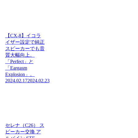
【CX-8】イコラ
イザー設定で純正
スピーカーでも音
質大幅向上。
「Perfect」と
「Eargasm
Explosion」。
2024.02.17
2024.02.23
セレナ（C26） ス
ピーカー交換 ア