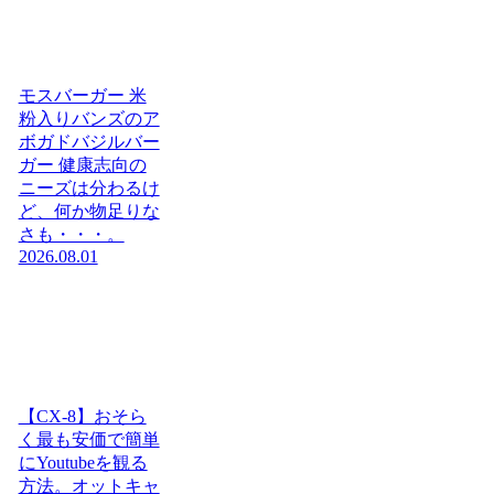
モスバーガー 米
粉入りバンズのア
ボガドバジルバー
ガー 健康志向の
ニーズは分わるけ
ど、何か物足りな
さも・・・。
2026.08.01
【CX-8】おそら
く最も安価で簡単
にYoutubeを観る
方法。オットキャ