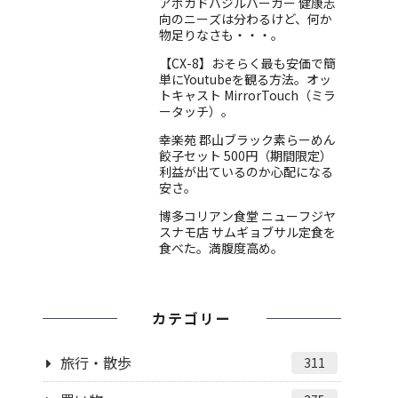
アボガドバジルバーガー 健康志
向のニーズは分わるけど、何か
物足りなさも・・・。
【CX-8】おそらく最も安価で簡
単にYoutubeを観る方法。オッ
トキャスト MirrorTouch（ミラ
ータッチ）。
幸楽苑 郡山ブラック素らーめん
餃子セット 500円（期間限定）
利益が出ているのか心配になる
安さ。
博多コリアン食堂 ニューフジヤ
スナモ店 サムギョブサル定食を
食べた。満腹度高め。
カテゴリー
旅行・散歩
311