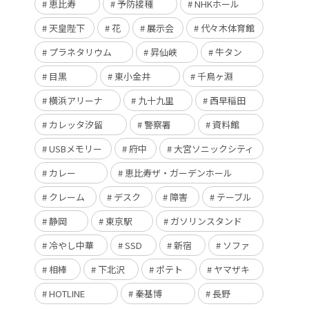
恵比寿
予防接種
NHKホール
天皇陛下
花
展示会
代々木体育館
プラネタリウム
昇仙峡
牛タン
目黒
東小金井
千鳥ヶ淵
横浜アリーナ
九十九里
西早稲田
カレッタ汐留
警察署
資料館
USBメモリー
府中
大宮ソニックシティ
カレー
恵比寿ザ・ガーデンホール
クレーム
デスク
障害
テーブル
静岡
東京駅
ガソリンスタンド
冷やし中華
SSD
新宿
ソファ
相棒
下北沢
ポテト
ヤマザキ
HOTLINE
秦基博
長野