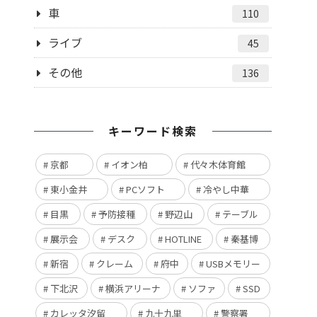
車
110
ライブ
45
その他
136
キーワード検索
京都
イオン柏
代々木体育館
東小金井
PCソフト
冷やし中華
目黒
予防接種
野辺山
テーブル
展示会
デスク
HOTLINE
秦基博
新宿
クレーム
府中
USBメモリー
下北沢
横浜アリーナ
ソファ
SSD
カレッタ汐留
九十九里
警察署