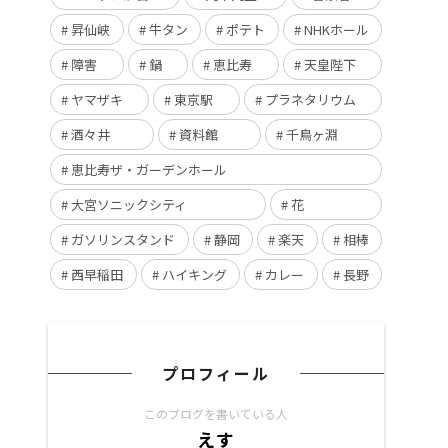
昇仙峡
牛タン
ポテト
NHKホール
障害
鍋
恵比寿
天皇陛下
ヤマザキ
東京駅
プラネタリウム
酒々井
資料館
千鳥ヶ淵
恵比寿ザ・ガーデンホール
大宮ソニックシティ
花
ガソリンスタンド
静岡
楽天
相棒
西早稲田
ハイキング
カレー
長野
プロフィール
このブログを書いている人
えす