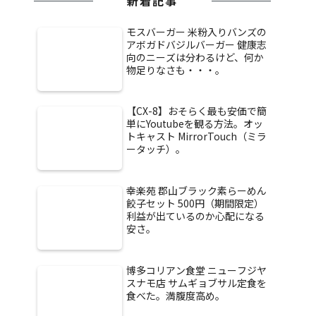
新着記事
モスバーガー 米粉入りバンズの
アボガドバジルバーガー 健康志
向のニーズは分わるけど、何か
物足りなさも・・・。
【CX-8】おそらく最も安価で簡
単にYoutubeを観る方法。オッ
トキャスト MirrorTouch（ミラ
ータッチ）。
幸楽苑 郡山ブラック素らーめん
餃子セット 500円（期間限定）
利益が出ているのか心配になる
安さ。
博多コリアン食堂 ニューフジヤ
スナモ店 サムギョブサル定食を
食べた。満腹度高め。