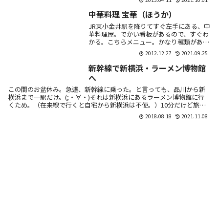
でも、辛いのが苦手な私が食べられるか
ら、そんな...
中華料理 宝華（ほうか）
JR東小金井駅を降りてすぐ左手にある、中
華料理屋。でかい看板があるので、すぐわ
かる。こちらメニュー。かなり種類があ
る。一品ものにライスをつけると、それな
2012.12.27
2021.09.25
りの値段に。この手の店にしては、ライス
が高いよう...
新幹線で新横浜・ラーメン博物館
へ
この間のお盆休み。急遽、新幹線に乗った。と言っても、品川から新
横浜まで一駅だけ。(;・∀・)それは新横浜にあるラーメン博物館に行
くため。（在来線で行くと自宅から新横浜は不便。）10分だけど旅行
気分は味...
2018.08.18
2021.11.08