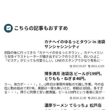
こちらの記事もおすすめ
カナヘイのゆるっとタウン in 池袋
サンシャシンシティ
初詣の後に行ってきた「カナヘイのゆるっとタウン」。カナヘイとい
う女性イラストレーターが描き出すピンクのうさぎと、白いひよこ
「ピスケ」がとっても可愛らしい。LINEのスタンプでかなり有名にな
ってきたので...
2017.01.07
2021.11.03
博多満月 池袋店 ビールが199円。
とりもも・ねぎま46円。
うー。体力が・・・・。(-_-;)昨日は事務所移転の引越し作業。今の会
社に勤め始めて約7年。異動は一度も無いけど、移動は3回目。多すぎ
る・・・。帰りに同僚と安い居酒屋。ビール199円という看板に目が
留...
2014.11.30
2021.10.20
濃厚ラーメン てらっちょ 松戸店