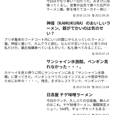
今日はかなり寒い一日だった。おまけに雨
降ってくるし。営業の出先で食べた松戸の
ラーメン屋。駅を降りてヨーカドー側に進
み、突き当たりを左に進んで5分程度。て
2010.11.16
2021.09.20
らっちょという変わったネーミング。看板
は派手目で...
神座（KAMUKURA）のおいしいラ
ーメン。器がでかいのは気のせ
い？
アリオ亀有のフードコート内にいつの間にやら入っていたラーメン
屋。神座と書いて、カムクラと読む。なんだか言いづらいと思うのは
私だけか。最近結構食べている人がいて、私も食べてみることに。お
いしいラーメンと...
2025.07.13
サンシャイン水族館。ペンギン見
れなかった・・・。
カナヘイを見た帰りに同じサンシャインにある「サンシャイン水族
館」に寄ってきた。ペンギンとペリカンはインフルエンザ感染予防の
ためにお休み・・・・。残念。まずはレストランで、ペンギンハヤシ
ライス。飼育委員...
2017.01.09
2021.11.04
日高屋 チゲ味噌ラーメン
今日のランチ。久しぶりの日高屋。頼んだ
のはこれ。チゲ味噌ラーメン。期間限定メ
ニュー。560円。ギョーザセットもあるよ
う。う～ん。いかにも辛そう。実際辛い。
2013.04.11
2021.10.01