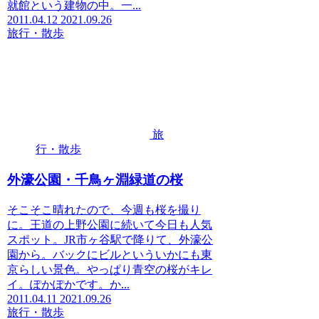
就館という建物の中。一...
2011.04.12
2021.09.26
旅行・散歩
旅
行・散歩
外濠公園・千鳥ヶ淵緑道の桜
そこそこ晴れたので、今週も桜を撮り
に。王道の上野公園に続いて今日も人気
スポット。JR市ヶ谷駅で降りて、外濠公
園から。バックにビルといういかにも東
京らしい景色。やっぱり青空の桜がキレ
イ。ぽかぽかです。か...
2011.04.11
2021.09.26
旅行・散歩