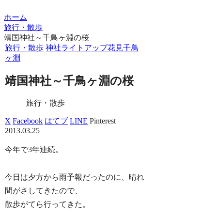
ホーム
旅行・散歩
靖国神社～千鳥ヶ淵の桜
旅行・散歩
神社
ライトアップ
花見
千鳥
ヶ淵
靖国神社～千鳥ヶ淵の桜
旅行・散歩
X
Facebook
はてブ
LINE
Pinterest
2013.03.25
今年で3年連続。
今日は夕方から雨予報だったのに、晴れ
間がさしてきたので、
散歩がてら行ってきた。