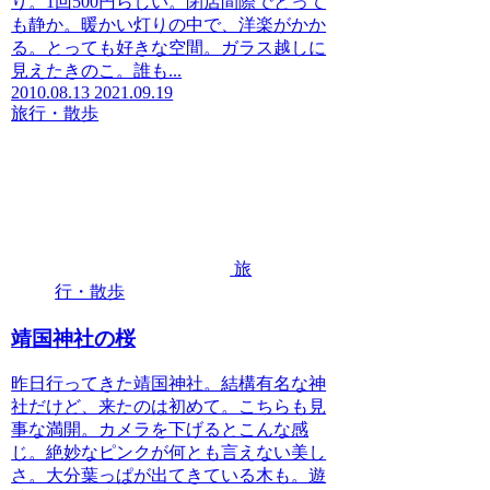
り。1回500円らしい。閉店間際でとって
も静か。暖かい灯りの中で、洋楽がかか
る。とっても好きな空間。ガラス越しに
見えたきのこ。誰も...
2010.08.13
2021.09.19
旅行・散歩
旅
行・散歩
靖国神社の桜
昨日行ってきた靖国神社。結構有名な神
社だけど、来たのは初めて。こちらも見
事な満開。カメラを下げるとこんな感
じ。絶妙なピンクが何とも言えない美し
さ。大分葉っぱが出てきている木も。遊