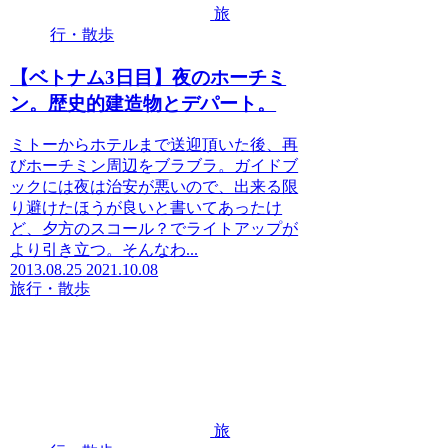
旅
行・散歩
【ベトナム3日目】夜のホーチミ
ン。歴史的建造物とデパート。
ミトーからホテルまで送迎頂いた後、再
びホーチミン周辺をブラブラ。ガイドブ
ックには夜は治安が悪いので、出来る限
り避けたほうが良いと書いてあったけ
ど、夕方のスコール？でライトアップが
より引き立つ。そんなわ...
2013.08.25
2021.10.08
旅行・散歩
旅