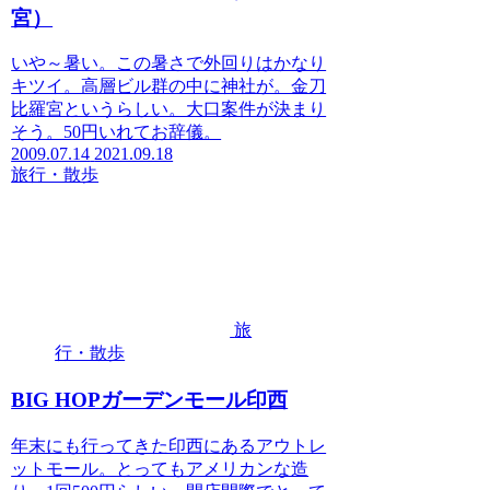
宮）
いや～暑い。この暑さで外回りはかなり
キツイ。高層ビル群の中に神社が。金刀
比羅宮というらしい。大口案件が決まり
そう。50円いれてお辞儀。
2009.07.14
2021.09.18
旅行・散歩
旅
行・散歩
BIG HOPガーデンモール印西
年末にも行ってきた印西にあるアウトレ
ットモール。とってもアメリカンな造