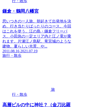
行・散歩
鎌倉・鶴岡八幡宮
思いつきの一人旅。朝起きて出発地を決
め、行き当たりばったりのコース。今回
はこれを使う。江の島・鎌倉フリーパ
ス。小田急の一定エリア内と江ノ電が乗
れます。片瀬江ノ島駅。竜宮城のような
建物。夏らしい光景。や...
2011.08.16
2021.07.19
旅行・散歩
旅
行・散歩
高層ビルの中に神社？（金刀比羅