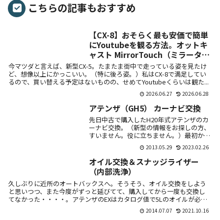
こちらの記事もおすすめ
【CX-8】おそらく最も安価で簡単
にYoutubeを観る方法。オットキ
ャスト MirrorTouch（ミラータッ
チ）。
今マツダと言えば、新型CX-5。たまたま街中で走っている姿を見たけ
ど、想像以上にかっこいい。（特に後ろ姿。）私はCX-8で満足してい
るので、買い替える予定はないものの、せめてYoutubeくらいは観た...
2026.06.27
2026.06.28
アテンザ（GH5） カーナビ交換
先日中古で購入したH20年式アテンザのカ
ーナビ交換。（新型の情報をお探しの方、
すいません。役に立ちません。）最初から
20万以上はしたと思われる組み込み式のナ
2013.05.29
2023.02.26
ビがついていたのだけど・・・・古臭いと
いうか...
オイル交換＆スナッジライザー
（内部洗浄）
久しぶりに近所のオートバックスへ。そうそう、オイル交換をしよう
と思いつつ、また今度がずっと延びてて、購入してから一度も交換し
てなかった・・・・。アテンザのEXはカタログ値で5Lのオイルが必
要。4L缶で...
2014.07.07
2021.10.16