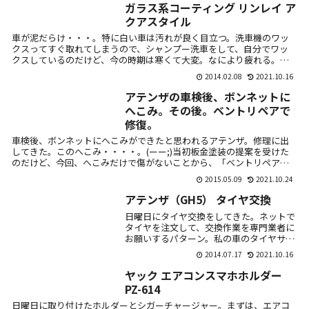
ガラス系コーティング リンレイ ア
クアスタイル
車が泥だらけ・・・。特に白い車は汚れが良く目立つ。洗車機のワッ
クスってすぐ取れてしまうので、シャンプー洗車をして、自分でワッ
クスしているのだけど、今の時期は寒くて大変。なにより疲れる。
で、ビバホームで...
2014.02.08
2021.10.16
アテンザの車検後、ボンネットに
へこみ。その後。ベントリペアで
修復。
車検後、ボンネットにへこみができたと思われるアテンザ。修理に出
してきた。このへこみ・・・・。(ーー;)当初板金塗装の提案を受けた
のだけど、今回、へこみだけで傷がないことから、「ベントリペア」
という修理...
2015.05.09
2021.10.24
アテンザ（GH5） タイヤ交換
日曜日にタイヤ交換をしてきた。ネットで
タイヤを注文して、交換作業を専門業者に
お願いするパターン。私の車のタイヤサイ
ズは215/50-17インチ。楽天のなかで、国
2014.07.17
2021.10.16
内ブランドで一番安いやつを注文。
DUNL...
ヤック エアコンスマホホルダー
PZ-614
日曜日に取り付けたホルダーとシガーチャージャー。まずは、エアコ