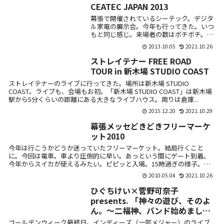
CEATEC JAPAN 2013
幕張で開催されているシーテック。デジタ
ル家電の展示会。今年も行ってきた。いつ
もと同じ感じ。来場者の数はボチボチ。ド
コモ。5Gとか。ソニーのブースは今度発
2013.10.05
2021.10.26
売されるスマートフォンXperia Z1が中
心。...
ストレイテナー FREE ROAD
TOUR in 新木場 STUDIO COAST
ストレイテナーのライブに行ってきた。場所は新木場 STUDIO
COAST。ライブも、会場もお初。「新木場 STUDIO COAST」は新木場
駅から5分くらいの距離にある大きなライブハウス。周りは倉庫...
2015.12.20
2021.10.29
幕張メッセどきどきフリーマーケ
ット2010
今年は行こうかどうか迷っていたフリーマーケット。結局行くこと
に。今回は電車。車より圧倒的に早い。あっという間にゲート到着。
今年からスイカが使えるみたい。ピピッと入場。15時過ぎの様子。す
ごい人。目が痛...
2010.05.04
2021.10.26
ひぐちけい×菅野可奈子
presents. 「神々の遊び、そのよ
ん。〜二福神、バンド始めまし
た。〜」 in gee-ge
ゴールデンウィーク最終日。インディーズ（一部メジャー）のライブ