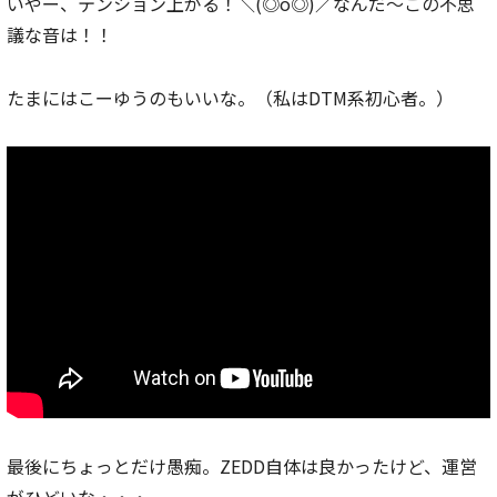
いやー、テンション上がる！＼(◎o◎)／なんだ～この不思
議な音は！！
たまにはこーゆうのもいいな。（私はDTM系初心者。）
最後にちょっとだけ愚痴。ZEDD自体は良かったけど、運営
がひどいな・・・。