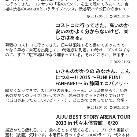
に行ってきた。コレサワの「君のバンド」を生で聴いてみたくて。会
場は渋谷のGee-geというライブハウス。渋谷駅ハチ公口から歩いて10
分弱と...
2015.05.06
2021.10.24
コストコに行ってきた。高いのか
安いのかよく分からないけど、楽
しさはある。
幕張のコストコに行ってきた。日中は混雑すると書いてあったので、
かなり早めに自宅を出発して、9時過ぎに到着。10時オープンのはずな
のに、すでに駐車場はかなり埋まっている。それどころか、帰る車も
多い。どう...
2022.01.23
いきものがかりの みなさん、こん
につあー!! 2015 ～FUN! FUN!
FANFARE!～ in 静岡エコパアリー
ナ 4/18
暖かくなってきて、久しぶりの遠出。うーん。いつ以来だろう。いき
ものがかりのライブに行ってきた。幕張はチケットが無くて行けず
（当日券あったらしいけど・・・）、どこかでと思っていて。会場は
静岡エコパアリー...
2015.04.20
2021.10.24
JUJU BEST STORY ARENA TOUR
2013 in 代々木体育館 6/20
最近やたら疲れる。。。食べるとすぐ眠くなる。。。ブログの更新が
遅れ（放置）気味です。木曜日に行ってきたJUJUのライブ。代々木体