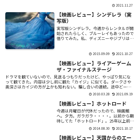
だかんだ...
2021.11.27
【映画レビュー】シンデレラ（実
写版）
実写版シンデレラ。今週からレンタルが開
始されたらしく、ブルーレイもあったので
借りてみた。私、ディズニーやジブリはあ
まり小さい頃に見ていないので、原作もよ
く分からず。。。。うっすら覚えているの
は、継母と...
2015.09.09
2021.10.27
【映画レビュー】ライアーゲーム
ザ・ファイナルステージ
ドラマを観ていないので、見送るつもりだったけど、やっぱり気にな
って観てきた。内容は少し前に観た「カイジ」に似てる。ダークさや
奥深さはカイジの方が上かも知れない。騙し合いの連続。途中どーゆ
う仕組みで騙し...
2010.03.28
2021.09.19
【映画レビュー】ホットロード
今週は月曜日が代休だったので、映画館
へ。夕方。ガラガラ・・・・。以前から期
待してた「ホットロード」。25年以上前の
少女マンガが原作で、暴走族に入る少女の
2014.08.30
2021.10.17
ストーリー・・・・。違うかも？私は観て
なかったけ...
【映画レビュー】天国からのエー