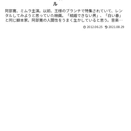
ル
阿部寛、ミムラ主演。以前、王様のブランチで特集されていて、レン
タルしてみようと思っていた映画。「結婚できない男」、「白い春」
と同じ脚本家。阿部寛の人間性をうまく生かしていると思う。音楽を
志す若者たちの...
2012.06.25
2021.08.29