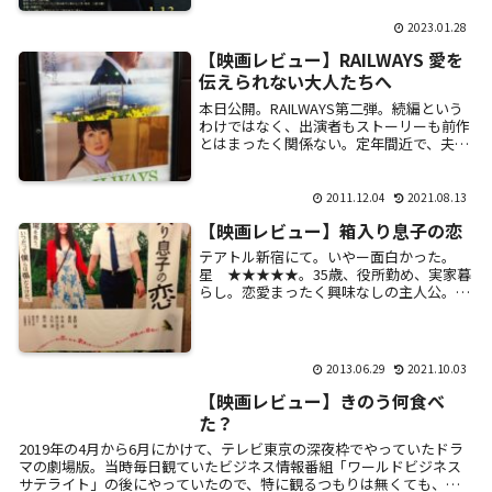
谷太輔」目的。20〜30代の仕事帰りと思わ
れる女...
2023.01.28
【映画レビュー】RAILWAYS 愛を
伝えられない大人たちへ
本日公開。RAILWAYS第二弾。続編という
わけではなく、出演者もストーリーも前作
とはまったく関係ない。定年間近で、夫婦
の中に亀裂が入って・・・・離婚・・・・
か？山口百恵との「いい夫婦ランキング」
4年...
2011.12.04
2021.08.13
【映画レビュー】箱入り息子の恋
テアトル新宿にて。いやー面白かった。
星 ★★★★★。35歳、役所勤め、実家暮
らし。恋愛まったく興味なしの主人公。そ
んな息子を心配してか、両親は代理見合い
に参加するところから始まる。一人の女性
との出会い...
2013.06.29
2021.10.03
【映画レビュー】きのう何食べ
た？
2019年の4月から6月にかけて、テレビ東京の深夜枠でやっていたドラ
マの劇場版。当時毎日観ていたビジネス情報番組「ワールドビジネス
サテライト」の後にやっていたので、特に観るつもりは無くても、何