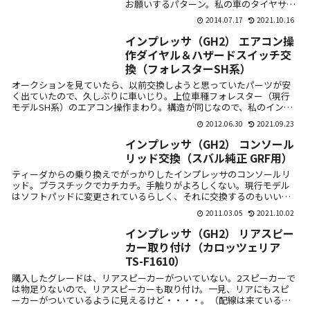
お願いするパターン。私の車のタイヤサイ
ズは215/50-17インチ。楽天のなかで、国
2014.07.17
2021.10.16
内ブランドで一番安いやつを注文。
DUNL...
インプレッサ（GH2） エアコン操
作ダイヤル＆ハザードスイッチ交
換（フォレスターSH系）
オークションを見ていたら、以前交換しようと思っていたパーツが安
く出ていたので、久しぶりに車いじり。上位車種フォレスター（現行
モデルSH系）のエアコン操作まわり。構造が同じなので、私のインプ
レッサ（GH...
2012.06.30
2021.09.23
インプレッサ（GH2） コンソール
リッド交換（スバル純正 GRF用）
ティーダからの乗り換えでがっかりしたインプレッサのコンソールリ
ッド。プラスチックでカチカチ。手触りがよろしくない。現行モデル
はソフトパッドに変更されているらしく、それに交換するのもいいの
だろうけど、ど...
2011.03.05
2021.10.02
インプレッサ（GH2） リアスピー
カー取り付け（カロッツェリア
TS-F1610）
購入したグレードは、リアスピーカーがついていない。2スピーカーで
は物足りないので、リアスピーカーも取り付け。一見、リアにもスピ
ーカーがついているように見えるけど・・・・。（配線は来ていると