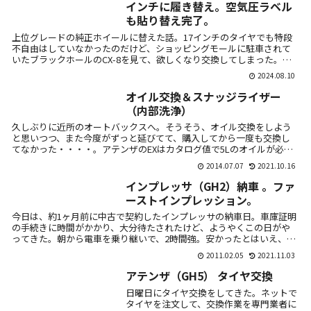
インチに履き替え。空気圧ラベル
も貼り替え完了。
上位グレードの純正ホイールに替えた話。17インチのタイヤでも特段
不自由はしていなかったのだけど、ショッピングモールに駐車されて
いたブラックホールのCX-8を見て、欲しくなり交換してしまった。ま
だ走行距...
2024.08.10
オイル交換＆スナッジライザー
（内部洗浄）
久しぶりに近所のオートバックスへ。そうそう、オイル交換をしよう
と思いつつ、また今度がずっと延びてて、購入してから一度も交換し
てなかった・・・・。アテンザのEXはカタログ値で5Lのオイルが必
要。4L缶で...
2014.07.07
2021.10.16
インプレッサ（GH2）納車 。ファ
ーストインプレッション。
今日は、約1ヶ月前に中古で契約したインプレッサの納車日。車庫証明
の手続きに時間がかかり、大分待たされたけど、ようやくこの日がや
ってきた。朝から電車を乗り継いで、2時間強。安かったとはいえ、遠
い・・・。...
2011.02.05
2021.11.03
アテンザ（GH5） タイヤ交換
日曜日にタイヤ交換をしてきた。ネットで
タイヤを注文して、交換作業を専門業者に