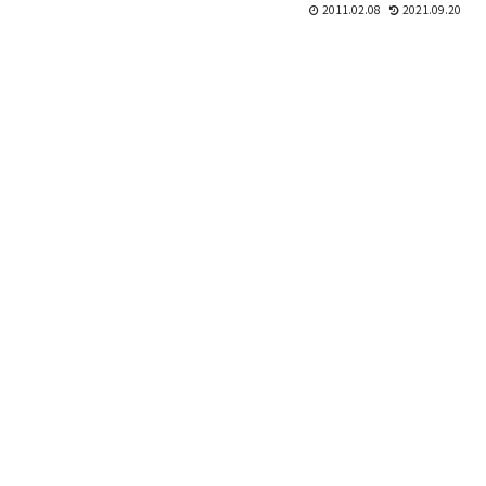
ネット上には...
2011.02.08
2021.09.20