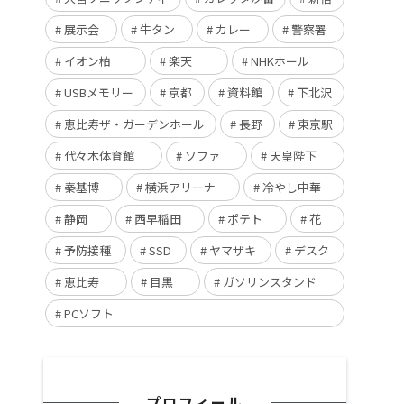
展示会
牛タン
カレー
警察署
イオン柏
楽天
NHKホール
USBメモリー
京都
資料館
下北沢
恵比寿ザ・ガーデンホール
長野
東京駅
代々木体育館
ソファ
天皇陛下
秦基博
横浜アリーナ
冷やし中華
静岡
西早稲田
ポテト
花
予防接種
SSD
ヤマザキ
デスク
恵比寿
目黒
ガソリンスタンド
PCソフト
プロフィール