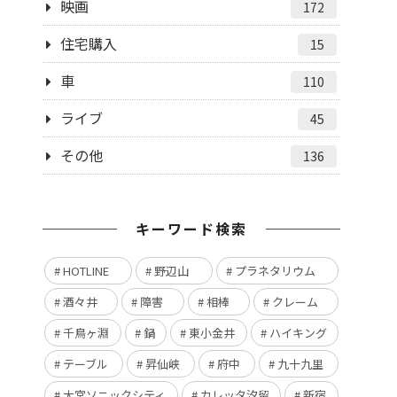
映画
172
住宅購入
15
車
110
ライブ
45
その他
136
キーワード検索
HOTLINE
野辺山
プラネタリウム
酒々井
障害
相棒
クレーム
千鳥ヶ淵
鍋
東小金井
ハイキング
テーブル
昇仙峡
府中
九十九里
大宮ソニックシティ
カレッタ汐留
新宿