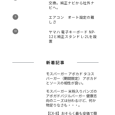
交換。純正ナビから社外ナ
ビへ。
エアコン オート設定の難
しさ
ヤマハ 電子キーボード NP-
12と純正スタンド L-2Lを設
置
新着記事
モスバーガー アボカド タコス
バーガー（期間限定） アボカド
とソースの相性が良い。
モスバーガー 米粉入りバンズの
アボガドバジルバーガー 健康志
向のニーズは分わるけど、何か
物足りなさも・・・。
【CX-8】おそらく最も安価で簡