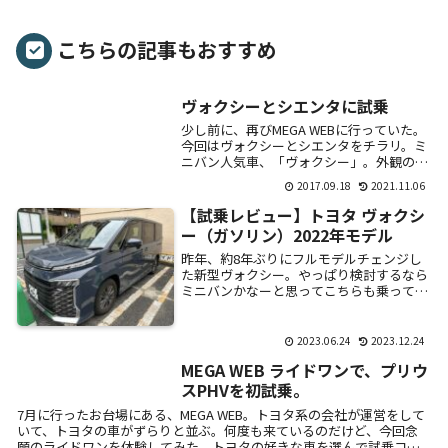
こちらの記事もおすすめ
ヴォクシーとシエンタに試乗
少し前に、再びMEGA WEBに行っていた。
今回はヴォクシーとシエンタをチラリ。ミ
ニバン人気車、「ヴォクシー」。外観のデ
ザイン、室内の広さ、車高の低さ、タコメ
2017.09.18
2021.11.06
ーター付きメーター、ゲート式シフ
ト・・・個...
【試乗レビュー】トヨタ ヴォクシ
ー（ガソリン）2022年モデル
昨年、約8年ぶりにフルモデルチェンジし
た新型ヴォクシー。やっぱり検討するなら
ミニバンかなーと思ってこちらも乗ってみ
た。借りたのはガソリンのベースグレー
ド。どっしり、存在感のあるフロント。競
合のセレナや...
2023.06.24
2023.12.24
MEGA WEB ライドワンで、プリウ
スPHVを初試乗。
7月に行ったお台場にある、MEGA WEB。トヨタ系の会社が運営をして
いて、トヨタの車がずらりと並ぶ。何度も来ているのだけど、今回念
願のライドワンを体験してみた。トヨタの好きな車を選んで試乗コー