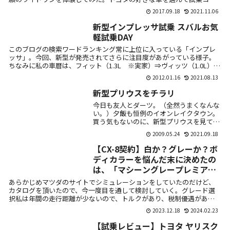
スを運...
2017.09.18
2021.11.06
新型インプレッサ試乗 スバルお気
軽試乗DAY
このブログの検索ワードランキング常に上位に入っている「インプレ
ッサ」。今回、新型が発売されてさらに注目度があがっている様子。
ちなみに私の車暦は、フィット（1.3L ※実家）⇒ヴィッツ（1.0L）⇒
ティ...
2012.01.16
2021.08.13
新型プリウスをチラリ
今日も友人とダーツ。（全然うまくなんな
い。）夕飯も恒例のイオンレイクタウン。
買う気もないのに、新型プリウスを見てい
こうという話に。とっても大きなショッピ
2009.05.24
2021.09.18
ングモールで、トヨタ系のディーラーが5
つぐらい入...
【CX-8契約】白か？グレーか？ボ
ディカラーを悩んだ末に決めたの
は、「マシーングレープレミアム
メタック」。
あらかじめマツダのサイトでシミュレーションをしていたのだけど、
カタログを頂いたので、今一度目を通して検討していく。グレード選
択私は年間の走行距離が少ないので、トルクがあり、税制優遇があろ
うとも、ディー...
2023.12.18
2024.02.23
【試乗レビュー】トヨタ ヤリスク