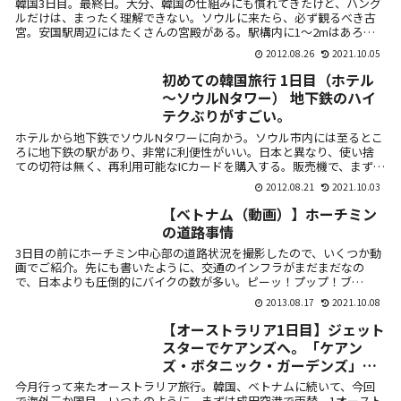
韓国3日目。最終日。大分、韓国の仕組みにも慣れてきたけど、ハング
ルだけは、まったく理解できない。ソウルに来たら、必ず観るべき古
宮。安国駅周辺にはたくさんの宮殿がある。駅構内に1～2mはあろう
かという大...
2012.08.26
2021.10.05
初めての韓国旅行 1日目（ホテル
～ソウルNタワー） 地下鉄のハイ
テクぶりがすごい。
ホテルから地下鉄でソウルNタワーに向かう。ソウル市内には至るとこ
ろに地下鉄の駅があり、非常に利便性がいい。日本と異なり、使い捨
ての切符は無く、再利用可能なICカードを購入する。販売機で、まず日
本語メニ...
2012.08.21
2021.10.03
【ベトナム（動画）】ホーチミン
の道路事情
3日目の前にホーチミン中心部の道路状況を撮影したので、いくつか動
画でご紹介。先にも書いたように、交通のインフラがまだまだなの
で、日本よりも圧倒的にバイクの数が多い。ピーッ！プップ！ブ
ー！・・・・いやー...
2013.08.17
2021.10.08
【オーストラリア1日目】ジェット
スターでケアンズへ。「ケアン
ズ・ボタニック・ガーデンズ」で
珍しい植物を鑑賞。
今月行って来たオーストラリア旅行。韓国、ベトナムに続いて、今回
で海外三か国目。いつものように、まずは成田空港で両替。1オースト