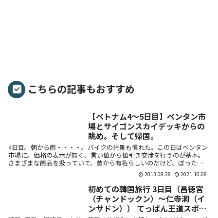
こちらの記事もおすすめ
【ベトナム4～5日目】ベンタン市
場とサイゴンスカイデッキからの
眺め。そして帰国。
4日目。朝から雨・・・・。バイクの光景も慣れた。この日はベンタン
市場に。価格の表示が無く、言い値から値引き交渉を行うのが基本。
さまざまな商品を扱っていて、昔から有名らしいのだけど、ぼったく
りが横行して...
2013.08.28
2021.10.08
初めての韓国旅行 3日目（昌徳宮
（チャンドックン）～仁寺洞（イ
ンサドン）） てっぱん王道スポッ
ト古宮