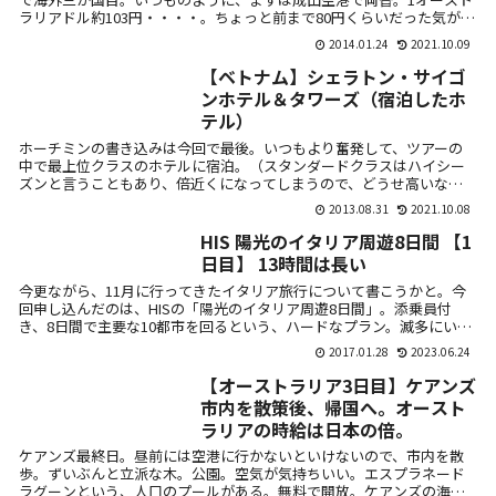
ラリアドル約103円・・・・。ちょっと前まで80円くらいだった気がし
たけど...
2014.01.24
2021.10.09
【ベトナム】シェラトン・サイゴ
ンホテル＆タワーズ（宿泊したホ
テル）
ホーチミンの書き込みは今回で最後。いつもより奮発して、ツアーの
中で最上位クラスのホテルに宿泊。（スタンダードクラスはハイシー
ズンと言うこともあり、倍近くになってしまうので、どうせ高いなら
ということで。...
2013.08.31
2021.10.08
HIS 陽光のイタリア周遊8日間 【1
日目】 13時間は長い
今更ながら、11月に行ってきたイタリア旅行について書こうかと。今
回申し込んだのは、HISの「陽光のイタリア周遊8日間」。添乗員付
き、8日間で主要な10都市を回るという、ハードなプラン。滅多にいけ
ないし...
2017.01.28
2023.06.24
【オーストラリア3日目】ケアンズ
市内を散策後、帰国へ。オースト
ラリアの時給は日本の倍。
ケアンズ最終日。昼前には空港に行かないといけないので、市内を散
歩。ずいぶんと立派な木。公園。空気が気持ちいい。エスプラネード
ラグーンという、人口のプールがある。無料で開放。ケアンズの海