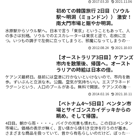
2017.03.20
2021.11.06
初めての韓国旅行 2日目（ソウル
駅～明洞（ミョンドン）） 激安！
南大門市場と賑やか明洞。
水原駅からソウル駅へ。日本で言う「東京」ということもあって、人
の多さは別格。ソウルでのエスカレーターは東京と逆で、右側に立
つ。いつもの調子で左側に立ってしまうと、邪魔になってしまうので
注意が必要。大型...
2012.08.24
2021.10.03
【オーストラリア3日目】ケアンズ
市内を散策後、帰国へ。オースト
ラリアの時給は日本の倍。
ケアンズ最終日。昼前には空港に行かないといけないので、市内を散
歩。ずいぶんと立派な木。公園。空気が気持ちいい。エスプラネード
ラグーンという、人口のプールがある。無料で開放。ケアンズの海
は、ごく一部の場...
2014.02.16
2021.10.11
【ベトナム4～5日目】ベンタン市
場とサイゴンスカイデッキからの
眺め。そして帰国。
4日目。朝から雨・・・・。バイクの光景も慣れた。この日はベンタン
市場に。価格の表示が無く、言い値から値引き交渉を行うのが基本。
さまざまな商品を扱っていて、昔から有名らしいのだけど、ぼったく
りが横行して...