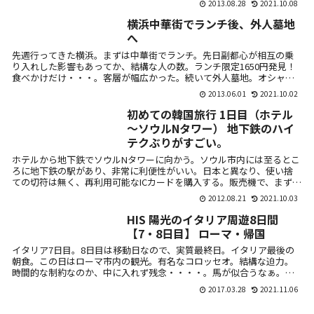
2013.08.28
2021.10.08
横浜中華街でランチ後、外人墓地
へ
先週行ってきた横浜。まずは中華街でランチ。先日副都心が相互の乗
り入れした影響もあってか、結構な人の数。ランチ限定1650円発見！
食べかけだけ・・・。客層が幅広かった。続いて外人墓地。オシャレ
な雰囲気だ...
2013.06.01
2021.10.02
初めての韓国旅行 1日目（ホテル
～ソウルNタワー） 地下鉄のハイ
テクぶりがすごい。
ホテルから地下鉄でソウルNタワーに向かう。ソウル市内には至るとこ
ろに地下鉄の駅があり、非常に利便性がいい。日本と異なり、使い捨
ての切符は無く、再利用可能なICカードを購入する。販売機で、まず日
本語メニ...
2012.08.21
2021.10.03
HIS 陽光のイタリア周遊8日間
【7・8日目】 ローマ・帰国
イタリア7日目。8日目は移動日なので、実質最終日。イタリア最後の
朝食。この日はローマ市内の観光。有名なコロッセオ。結構な迫力。
時間的な制約なのか、中に入れず残念・・・・。馬が似合うなぁ。イ
タリアの街並...
2017.03.28
2021.11.06