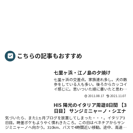
こちらの記事もおすすめ
七里ヶ浜・江ノ島の夕焼け
七里ヶ浜の交差点。家族連れ多し。犬の散
歩をしている人も多い。後ろからカッコイ
イ感じに。思いついた順に書いたと思われ
る看板。夕日に微妙な雲が・・・。絶景ま
2011.08.17
2021.11.07
では言えないけど、そこそこキレイだっ
た。雲。近く...
HIS 陽光のイタリア周遊8日間 【3
日目】 サンジミニャーノ・シエナ
気づいたら、また1ヵ月ブログを放置してしまった・・・。イタリア3
日目。時差ボケもようやく慣れきたころ。この日はベネチアからサン
ジミニャーノへ向かう。310km、バスで4時間近い移動。途中、高速の
パーキ...