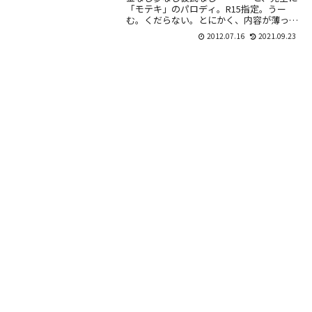
「モテキ」のパロディ。R15指定。うー
む。くだらない。とにかく、内容が薄っぺ
らい。読書感想文で、あらすじを書く小学
2012.07.16
2021.09.23
生と同じ。シナリオの設定は、ほとんど同
じなのに監...