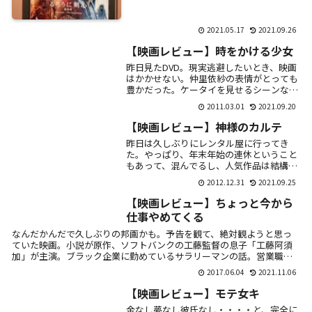
日中だからなのか、佐藤健やまっけん目当
てなのか、劇場内はマダムが多かった印
象。（そうい...
2021.05.17
2021.09.26
【映画レビュー】時をかける少女
昨日見たDVD。現実逃避したいとき、映画
はかかせない。仲里依紗の表情がとっても
豊かだった。ケータイを見せるシーンなん
か特に。配役と脚本と音楽のバランスがと
2011.03.01
2021.09.20
れた作品。中尾明慶とのコンビがさわやか
で高感度...
【映画レビュー】神様のカルテ
昨日は久しぶりにレンタル屋に行ってき
た。やっぱり、年末年始の連休ということ
もあって、混んでるし、人気作品は結構無
くなっているものが多い。ランキング見る
2012.12.31
2021.09.25
と、ほとんど映画館で観てるなぁーと思い
つつ、見忘れ...
【映画レビュー】ちょっと今から
仕事やめてくる
なんだかんだで久しぶりの邦画かも。予告を観て、絶対観ようと思っ
ていた映画。小説が原作、ソフトバンクの工藤監督の息子「工藤阿須
加」が主演。ブラック企業に勤めているサラリーマンの話。営業職も
うすぐ10年の...
2017.06.04
2021.11.06
【映画レビュー】モテ女キ
金なし夢なし彼氏なし・・・・と、完全に