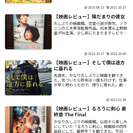
大変だ・...
2015.08.13
2021.10.27
【映画レビュー】陽だまりの彼女
久しぶりの映画館。恋愛小説が原作。ソラ
ニンの三木孝浩監督作品。松本潤＆上野樹
里がＷ主演。少し前にたまたまテレビでや
っていた「とんねるずのみなさんのおかげ
でした」、食わず嫌い王に出演していた二
人。男が泣...
2013.10.27
2021.10.09
【映画レビュー】そして僕は途方
に暮れる
先週末、かなり久しぶりに映画を観てき
た。気づいたら昨年は一度も行けず。仕事
が早く終わったので、帰りに寄れた。劇場
内の男女比は1:9。おそらく主演の「藤ヶ
谷太輔」目的。20〜30代の仕事帰りと思わ
れる女...
2023.01.28
【映画レビュー】るろうに剣心 最
終章 The Final
かなり久しぶりの映画館。以前から楽しみ
にしていた「るろうに剣心」映画版の四作
品目にして、最終作？を観てきた。平日の