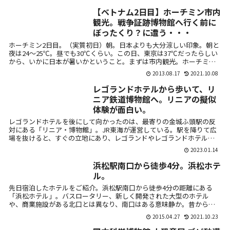
【ベトナム2日目】ホーチミン市内
観光。戦争証跡博物館へ行く前に
ぼったくり？に遭う・・・
ホーチミン2日目。（実質初日）朝。日本よりも大分涼しい印象。朝と
夜は24～25℃。昼でも30℃くらい。この日、東京は37℃だったらしい
から、いかに日本が暑いかということ。まずは市内観光。ホーチミン
はベ...
2013.08.17
2021.10.08
レゴランドホテルから歩いて、リ
ニア鉄道博物館へ。リニアの擬似
体験が面白い。
レゴランドホテルを後にして向かったのは、最寄りの金城ふ頭駅の反
対にある「リニア・博物館」。JR東海が運営している。駅を降りて広
場を抜けると、すぐの立地にあり、レゴランドやレゴランドホテルか
らでも十分歩...
2023.01.14
浜松駅南口から徒歩4分。浜松ホテ
ル。
先日宿泊したホテルをご紹介。浜松駅南口から徒歩4分の距離にある
「浜松ホテル」。バスロータリー、新しく開発された大型のホテル
や、商業施設がある北口とは異なり、南口はある意味静か。昔からあ
る商店街や、住宅...
2015.04.27
2021.10.23