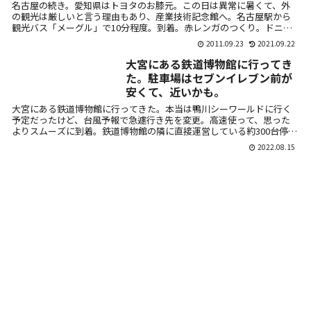
名古屋の続き。愛知県はトヨタのお膝元。この日は異常に暑くて、外
の観光は厳しいと言う理由もあり、産業技術記念館へ。名古屋駅から
観光バス「メーグル」で10分程度。到着。赤レンガのつくり。ドニチ
エコきっぷが...
2011.09.23
2021.09.22
大宮にある鉄道博物館に行ってき
た。駐車場はセブンイレブン前が
安くて、近いかも。
大宮にある鉄道博物館に行ってきた。本当は鴨川シーワールドに行く
予定だったけど、台風予報で急遽行き先を変更。高速使って、思った
よりスムーズに到着。鉄道博物館の隣に直接運営している約300台停め
られる高架...
2022.08.15