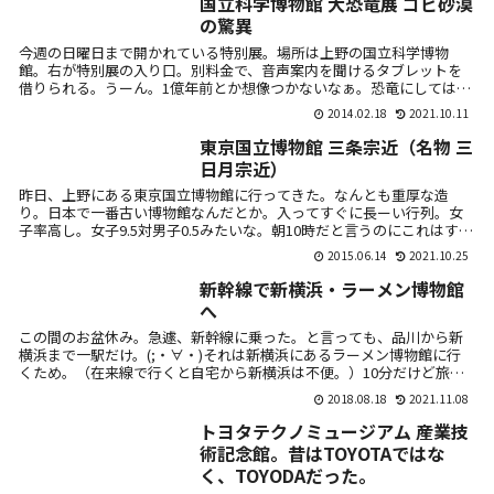
国立科学博物館 大恐竜展 ゴビ砂漠
の驚異
今週の日曜日まで開かれている特別展。場所は上野の国立科学博物
館。右が特別展の入り口。別料金で、音声案内を聞けるタブレットを
借りられる。うーん。1億年前とか想像つかないなぁ。恐竜にしてはず
いぶん小さい。...
2014.02.18
2021.10.11
東京国立博物館 三条宗近（名物 三
日月宗近）
昨日、上野にある東京国立博物館に行ってきた。なんとも重厚な造
り。日本で一番古い博物館なんだとか。入ってすぐに長ーい行列。女
子率高し。女子9.5対男子0.5みたいな。朝10時だと言うのにこれはすご
い。三...
2015.06.14
2021.10.25
新幹線で新横浜・ラーメン博物館
へ
この間のお盆休み。急遽、新幹線に乗った。と言っても、品川から新
横浜まで一駅だけ。(;・∀・)それは新横浜にあるラーメン博物館に行
くため。（在来線で行くと自宅から新横浜は不便。）10分だけど旅行
気分は味...
2018.08.18
2021.11.08
トヨタテクノミュージアム 産業技
術記念館。昔はTOYOTAではな
く、TOYODAだった。